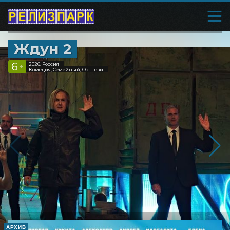
Ждун 2
6
2026, Россия
+
Комедия, Семейный, Фэнтези
АРХИВ