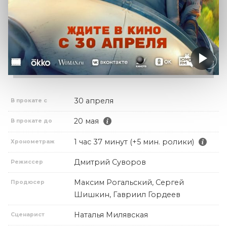
30 апреля
В прокате с
20 мая
В прокате до
1 час 37 минут (+5 мин. ролики)
Хронометраж
Дмитрий Суворов
Режиссер
Максим Рогальский, Сергей
Продюсер
Шишкин, Гавриил Гордеев
Наталья Милявская
Сценарист