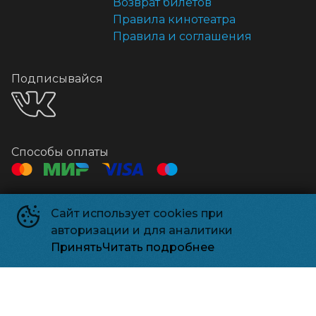
Возврат билетов
Правила кинотеатра
Правила и соглашения
Подписывайся
Способы оплаты
Контакты
Сайт использует cookies при
Касса
+7 495 500-91-78
авторизации и для аналитики
Администрация
relizparkzel@mail.ru
Принять
Читать подробнее
Релизпарк
©
2026
Powered by
p24.app