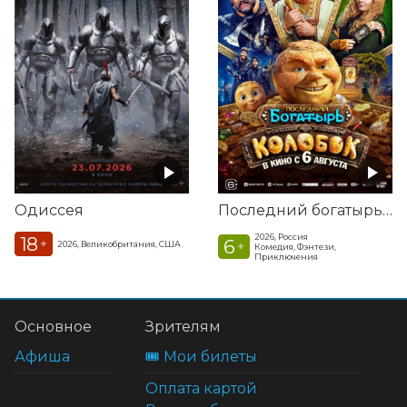
Одиссея
Последний богатырь. Колобок
2026, Россия
18
6
+
2026, Великобритания, США
+
Комедия, Фэнтези,
Приключения
Основное
Зрителям
Афиша
🎟️ Мои билеты
Оплата картой