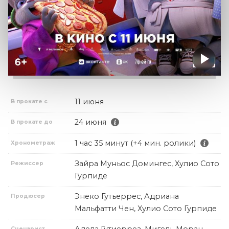
11 июня
В прокате с
24 июня
В прокате до
1 час 35 минут (+4 мин. ролики)
Хронометраж
Зайра Муньос Домингес, Хулио Сото
Режиссер
Гурпиде
Энеко Гутьеррес, Адриана
Продюсер
Мальфатти Чен, Хулио Сото Гурпиде
Сценарист