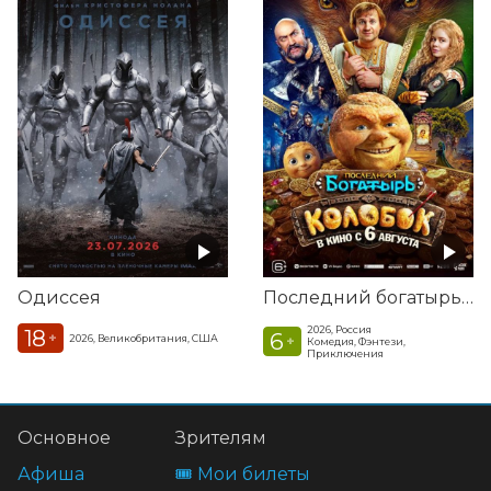
Одиссея
Последний богатырь. Колобок
2026, Россия
18
6
+
2026, Великобритания, США
+
Комедия, Фэнтези,
Приключения
Основное
Зрителям
Афиша
🎟️ Мои билеты