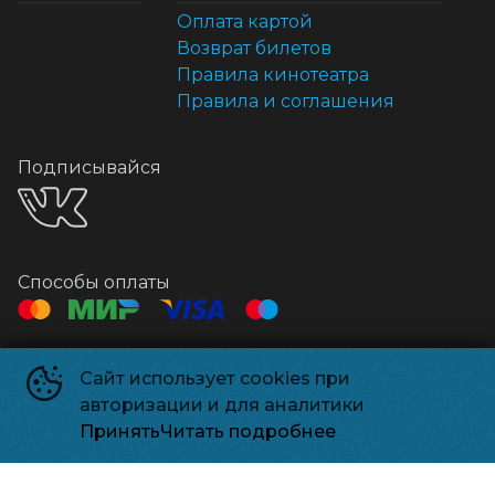
Оплата картой
Возврат билетов
Правила кинотеатра
Правила и соглашения
Подписывайся
Способы оплаты
Контакты
Сайт использует cookies при
Касса
+7 495 500-91-78
авторизации и для аналитики
Администрация
relizparkzel@mail.ru
Принять
Читать подробнее
Релизпарк
©
2026