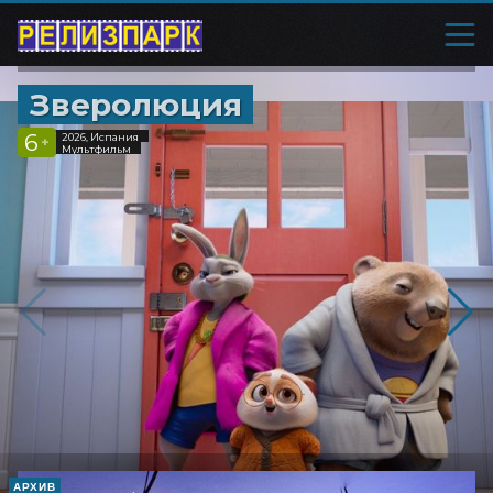
Зверолюция
6
2026, Испания
+
Мультфильм
АРХИВ