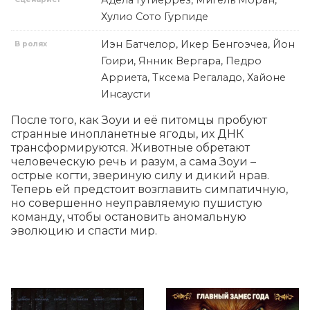
Адела Гутиеррез, Мигель Моран,
Хулио Сото Гурпиде
Иэн Батчелор, Икер Бенгоэчеа, Йон
В ролях
Гоири, Янник Вергара, Педро
Арриета, Тксема Регаладо, Хайоне
Инсаусти
После того, как Зоуи и её питомцы пробуют 
странные инопланетные ягоды, их ДНК 
трансформируются. Животные обретают 
человеческую речь и разум, а сама Зоуи – 
острые когти, звериную силу и дикий нрав. 
Теперь ей предстоит возглавить симпатичную, 
но совершенно неуправляемую пушистую 
команду, чтобы остановить аномальную 
эволюцию и спасти мир.