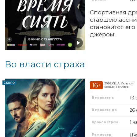
Спортивная др
старшеклассник
становится ег
джером.
Во власти страха
СКОРО
16
2026, США, Испания
+
Боевик, Триллер
13 
В прокате с
26 
В прокате до
1 ч
Хронометраж
Дж
Режиссер