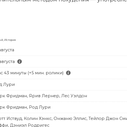
ый, История
августа
августа
ас 43 минуты (+5 мин. ролики)
д Лури
рк Фридман, Ярив Лернер, Лес Уэлдон
рк Фридман, Род Лури
отт Иствуд, Колин Хэнкс, Онжаню Эллис, Тейлор Джон Сми
ффи, Дэниэл Родригес