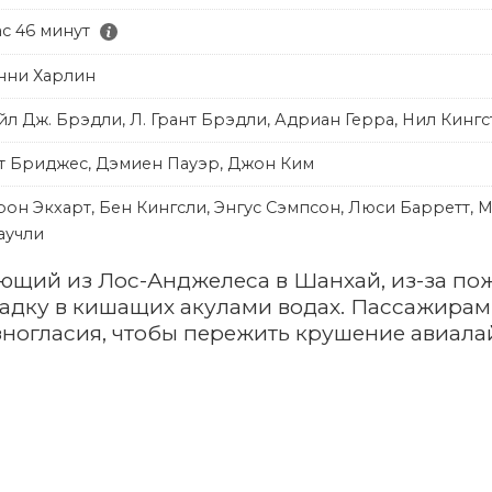
ас 46 минут
нни Харлин
йл Дж. Брэдли, Л. Грант Брэдли, Адриан Герра, Нил Кинг
т Бриджес, Дэмиен Пауэр, Джон Ким
рон Экхарт, Бен Кингсли, Энгус Сэмпсон, Люси Барретт, 
аучли
ющий из Лос-Анджелеса в Шанхай, из-за пож
адку в кишащих акулами водах. Пассажирам
ногласия, чтобы пережить крушение авиала