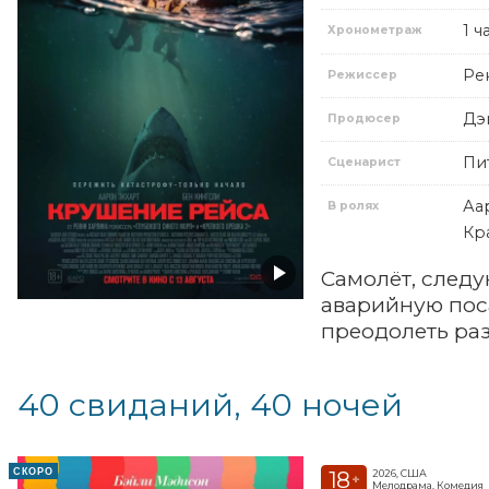
1 ч
Хронометраж
Ре
Режиссер
Дэ
Продюсер
Пи
Сценарист
Аа
В ролях
Кр
Самолёт, следу
аварийную пос
преодолеть раз
40 свиданий, 40 ночей
СКОРО
18
2026, США
+
Мелодрама, Комедия