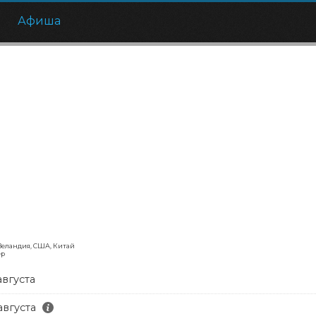
е
Афиша
 Зеландия, США, Китай
ер
августа
августа