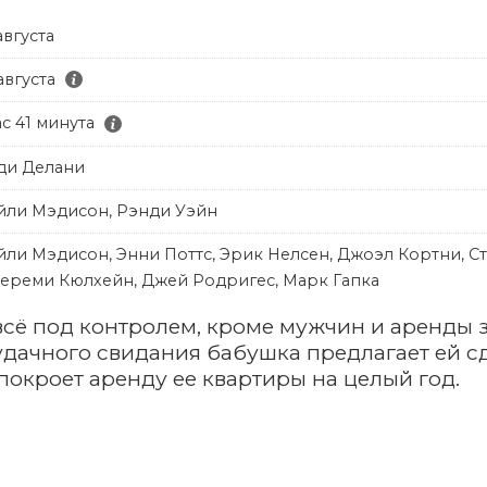
августа
августа
ас 41 минута
ди Делани
йли Мэдисон, Рэнди Уэйн
йли Мэдисон, Энни Поттс, Эрик Нелсен, Джоэл Кортни, 
ереми Кюлхейн, Джей Родригес, Марк Гапка
всё под контролем, кроме мужчин и аренды з
дачного свидания бабушка предлагает ей сд
 покроет аренду ее квартиры на целый год.