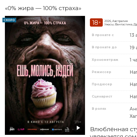
«0% жира — 100% страха»
СКОРО
18
2026, Австралия
+
Ужасы, Фантастика, Д
13 
В прокате с
19 
В прокате до
1 ч
Хронометраж
На
Режиссер
На
Продюсер
На
Сценарист
Ан
В ролях
Ха
Влюблённая ст
увлекается со