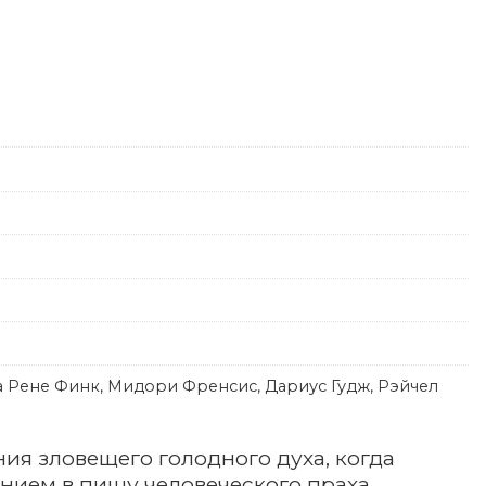
а Рене Финк, Мидори Френсис, Дариус Гудж, Рэйчел
ия зловещего голодного духа, когда
нием в пищу человеческого праха.