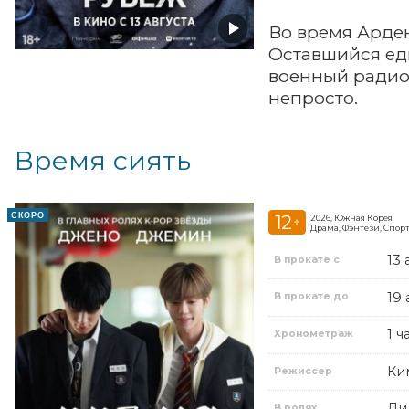
Во время Арде
Оставшийся ед
военный радиоп
непросто.
Время сиять
СКОРО
12
2026, Южная Корея
+
Драма, Фэнтези, Спор
13 
В прокате с
19 
В прокате до
1 ч
Хронометраж
Ки
Режиссер
Ли
В ролях