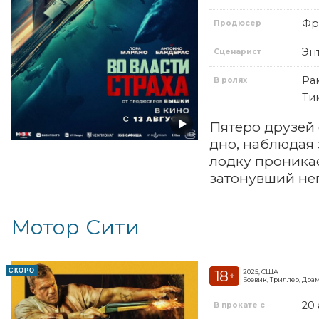
Фр
Продюсер
Эн
Сценарист
Ра
В ролях
Ти
Пятеро друзей 
дно, наблюдая 
лодку проникае
затонувший неп
Мотор Сити
СКОРО
18
2025, США
+
Боевик, Триллер, Дра
20 
В прокате с