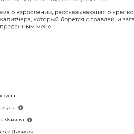
ама о взрослении, рассказывающая о крепк
апитчера, который борется с травлей, и за
о преданным мене
августа
августа
ас 36 минут
есси Джонсон