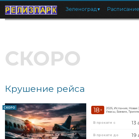
Зеленоград
Расписани
СКОРО
Крушение рейса
СКОРО
18
2026, Испания, Новая
+
Ужасы, Боевик, Трилл
13 
В прокате с
19 
В прокате до