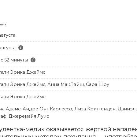
рама
августа
августа
ас 52 минуты
тали Эрика Джеймс
тали Эрика Джеймс, Анна МакЛэйш, Сара Шоу
тали Эрика Джеймс
на Адамс, Андре Онг Карлессо, Лиза Криттенден, Даниэл
лаф, Джеремайя Луис
удентка-медик оказывается жертвой нападен
мнительным методом похудения — употребле