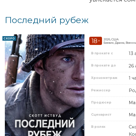
Последний рубеж
СКОРО
18
2026, США
+
Боевик, Драма, Военн
13 
В прокате с
26 
В прокате до
1 ч
Хронометраж
Ро
Режиссер
Ма
Продюсер
Ма
Сценарист
Ск
В ролях
Ко