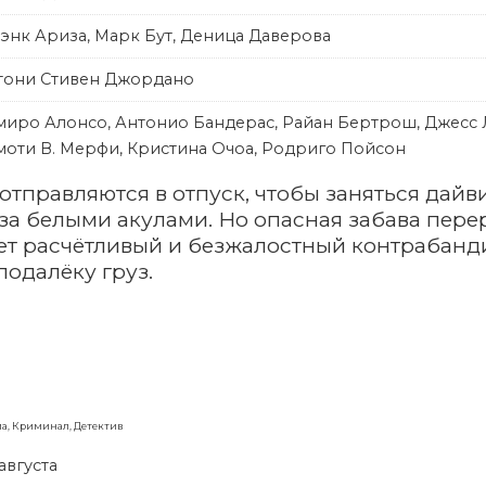
энк Ариза, Марк Бут, Деница Даверова
тони Стивен Джордано
миро Алонсо, Антонио Бандерас, Райан Бертрош, Джесс Л
моти В. Мерфи, Кристина Очоа, Родриго Пойсон
отправляются в отпуск, чтобы заняться дайв
за белыми акулами. Но опасная забава перера
т расчётливый и безжалостный контрабанди
одалёку груз.
ма, Криминал, Детектив
августа