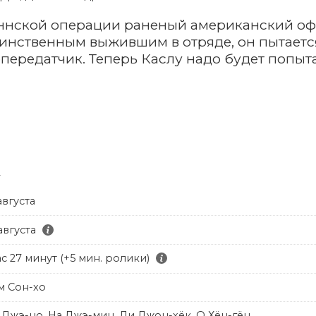
ннской операции раненый американский офи
инственным выжившим в отряде, он пытается
ередатчик. Теперь Каслу надо будет попыта
т
августа
августа
ас 27 минут (+5 мин. ролики)
м Сон-хо
 Джэ-но, На Джэ-мин, Ли Джон-хёк, О Хён-гён