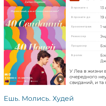
13 
В прокате с
19 
В прокате до
1 ч
Хронометраж
Эн
Режиссер
Бэ
Продюсер
Бэ
В ролях
Дж
У Леа в жизни 
очередного неу
свиданий, и та
Ешь. Молись. Худей